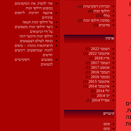
שותפים אחרים הופכים להיות תופעה שכיחה למדי. אם כן, הייתכן 
איך להפיק את המקסימום
הכרויות דיסקרטיות
(1)
במפגש חילופי זוגות
חילופי זוגות
(4)
ארבעה יתרונות ליחסים
יצאתי לחוות את התופעה בעצמי והצלחתי לשכנע את בן זוגי, אחרי 
כללי
(35)
פתוחים
מסיבת חילופי זוגות
(2)
על חילופי זוגות וקנאה
סווינגרס
(3)
כיצד חילופי זוגות משפיעים
על חיי הנישואים
חילופי זוגות והקשר הזוגי
ארכיון
כניסה לעולם הצעצועים
הרפתקאות בזוגות – טיפים
לתמונה אחרת לגמרי. כל האנשים במסיבה היו צעירים, ולא אשקר, 
דצמבר 2022
(1)
לזוגות שמחפשים ריגושים
אוקטובר 2022
(1)
חדשים
מרץ 2018
(1)
מפגשים דיסקרטיים
. אז תפסתי 
דצמבר 2017
(2)
לנשואים
 אך קולחת, את אחת המשתתפות במסיבה ושאלתי 
אוגוסט 2017
(1)
דצמבר 2016
(1)
נובמבר 2016
(1)
אוקטובר 2015
(1)
אוקטובר 2014
(1)
יולי 2014
(2)
יוני 2014
(1)
אפריל 2014
(1)
 צדדים 
לא פחות הגיוניים מהחיים המונוגמיים המקובלים. למרות זאת, 
קישורים
החלטתי להשאר בסורי ולטפח את מערכת היחסים האיתנה 
והמקסימה שלי עם בן זוגי. אך אני חייבת לציין כי אם הוא ישנה את 
סקס
סקס