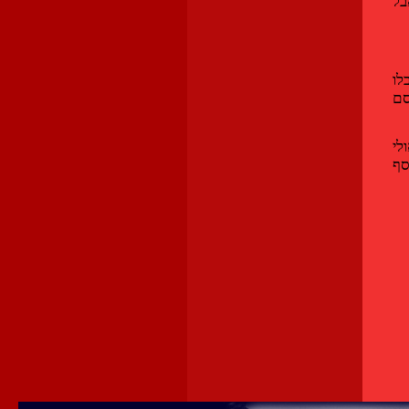
בל
לו
סם
לי
סף