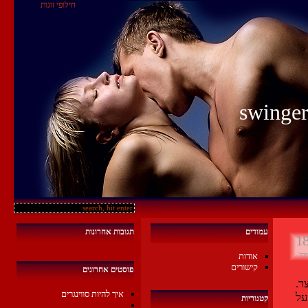
חילופי זוגות
עמודים
תגובות אחרונות
1
פבר'
אודות
קישורים
פוסטים אחרונים
ר.
איך להיות סווינגרים
על
קטגוריות