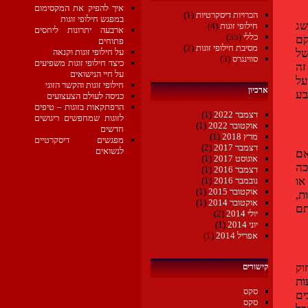
איך להפיק את המקסימום
הכרויות דיסקרטיות
(1)
במפגש חילופי זוגות
שג
חילופי זוגות
(4)
ארבעה יתרונות ליחסים
כללי
(35)
קם
פתוחים
מסיבת חילופי זוגות
(2)
של
על חילופי זוגות וקנאה
סווינגרס
(3)
כיצד חילופי זוגות משפיעים
זה
על חיי הנישואים
על
חילופי זוגות והקשר הזוגי
ארכיון
בע
כניסה לעולם הצעצועים
הרפתקאות בזוגות – טיפים
דצמבר 2022
(1)
לזוגות שמחפשים ריגושים
אוקטובר 2022
(1)
חדשים
מרץ 2018
(1)
מפגשים דיסקרטיים
דצמבר 2017
(2)
לנשואים
 האם
אוגוסט 2017
(1)
כה
דצמבר 2016
(1)
או
נובמבר 2016
(1)
אוקטובר 2015
(1)
ת,
אוקטובר 2014
(1)
תם
יולי 2014
(2)
יוני 2014
(1)
אפריל 2014
(1)
וק
קישורים
ות
סקס
ים
סקס